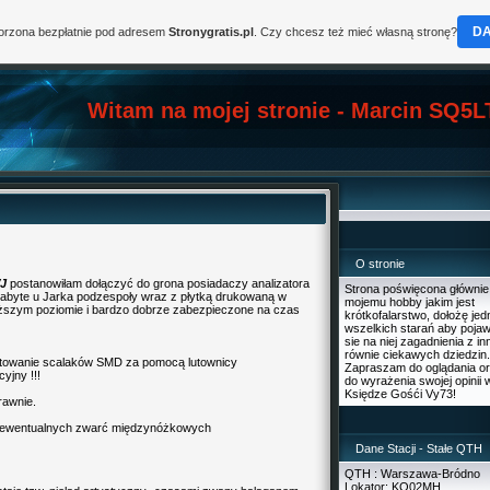
D
worzona bezpłatnie pod adresem
Stronygratis.pl
. Czy chcesz też mieć własną stronę?
Witam na mojej stronie - Marcin SQ5L
O stronie
J
postanowiłam dołączyć do grona posiadaczy analizatora
Strona poświęcona głównie
byte u Jarka podzespoły wraz z płytką drukowaną w
mojemu hobby jakim jest
yższym poziomie i bardzo dobrze zabezpieczone na czas
krótkofalarstwo, dołożę je
wszelkich starań aby pojaw
sie na niej zagadnienia z i
równie ciekawych dziedzin.
utowanie scalaków SMD za pomocą lutownicy
Zapraszam do oglądania o
yjny !!!
do wyrażenia swojej opinii 
Księdze Gośći Vy73!
rawnie.
iu ewentualnych zwarć międzynóżkowych
Dane Stacji - Stałe QTH
QTH : Warszawa-Bródno
Lokator: KO02MH