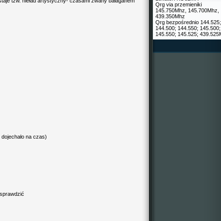
taje tzw. nieład artystyczny- czasami zwany bałaganem
Qrg via przemieniki
145.750Mhz, 145.700Mhz,
439.350Mhz
Qrg bezpośrednio 144.525;
144.500; 144.550; 145.500;
145.550; 145.525; 439.52
 dojechało na czas)
o sprawdzić