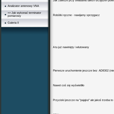
Jak zawsze przy składaniu takich urządzeń pows
Analizator antenowy VNA
=> Jak wykonać terminator
Robótki ręczne - nawijamy sprzęgacz
pomiarowy
Galeria II
A tu już nawinięty i wlutowany
Pierwsze uruchomienie jeszcze bez AD8302 (nie
Nawet coś się wyświetliło
Przyciski jeszcze na "pająka" ale jakoś trzeba t