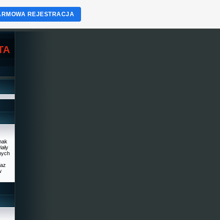
ARMOWA REJESTRACJA
TA
dnak
iały
nnych
raz
w