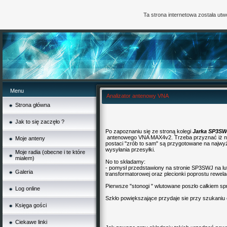
Ta strona internetowa została ut
Menu
Analizator antenowy VNA
Strona główna
Jak to się zaczęło ?
Po zapoznaniu się ze stroną kolegi
Jarka SP3SW
antenowego VNA MAX4v2. Trzeba przyznać iż na
Moje anteny
postaci "zrób to sam" są przygotowane na najw
wysyłania przesyłki.
Moje radia (obecne i te które
miałem)
No to składamy:
- pomysł przedstawiony na stronie SP3SWJ na l
Galeria
transformatorowej oraz plecionki poprostu rewelac
Pierwsze "stonogi " wlutowane poszło całkiem sp
Log online
Szkło powiększające przydaje sie przy szukan
Księga gości
Ciekawe linki