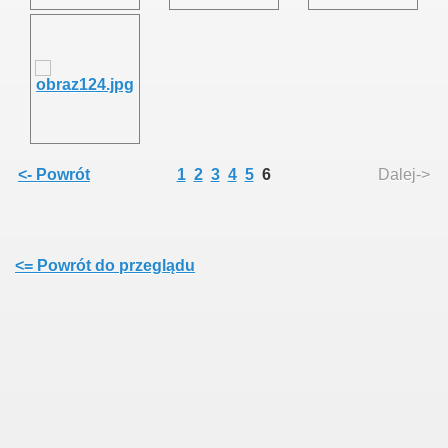
<- Powrót
1
2
3
4
5
6
Dalej->
<= Powrót do przeglądu