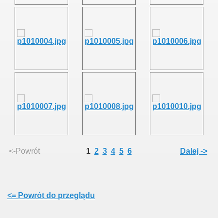
<-Powrót
1
2
3
4
5
6
Dalej ->
<= Powrót do przeglądu