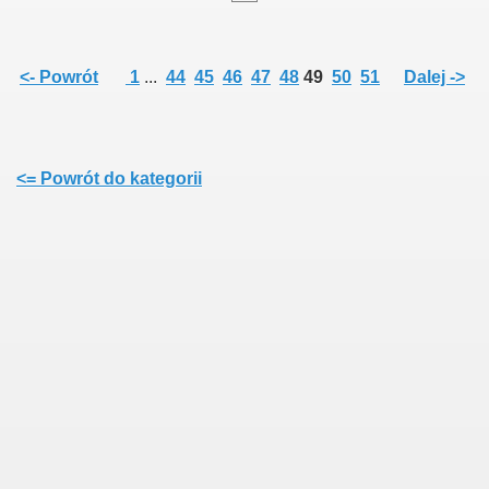
<- Powrót
1
...
44
45
46
47
48
49
50
51
Dalej ->
<= Powrót do kategorii