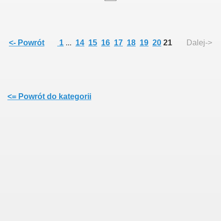
<- Powrót
1
...
14
15
16
17
18
19
20
21
Dalej->
<= Powrót do kategorii