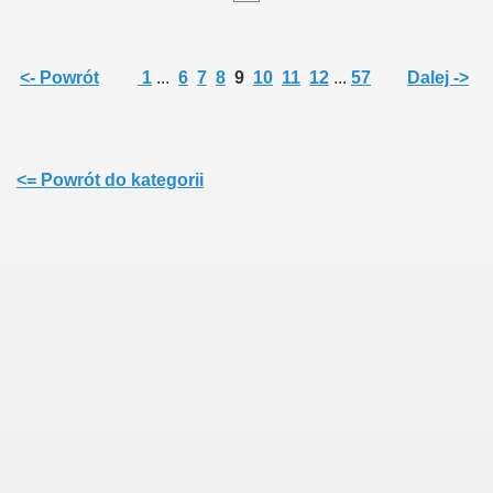
<- Powrót
1
...
6
7
8
9
10
11
12
...
57
Dalej ->
<= Powrót do kategorii