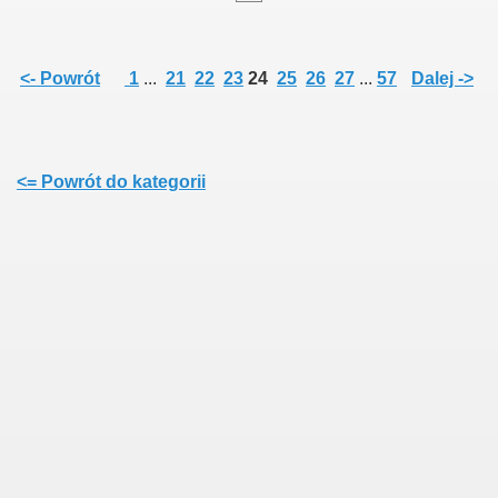
<- Powrót
1
...
21
22
23
24
25
26
27
...
57
Dalej ->
<= Powrót do kategorii