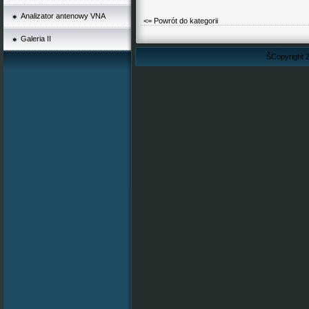
Analizator antenowy VNA
<= Powrót do kategorii
Galeria II
ŠCopyright 2