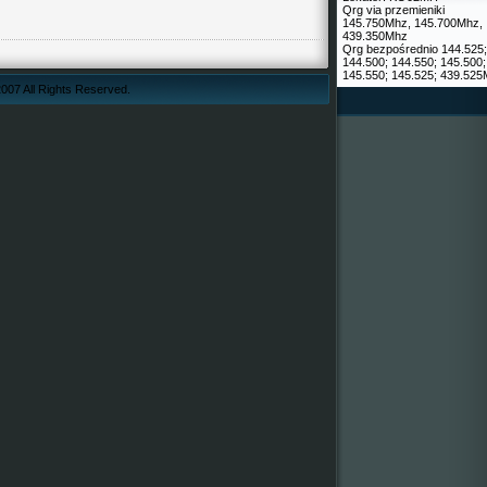
Qrg via przemieniki
145.750Mhz, 145.700Mhz,
439.350Mhz
Qrg bezpośrednio 144.525;
144.500; 144.550; 145.500;
145.550; 145.525; 439.52
007 All Rights Reserved.