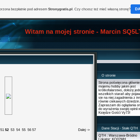
D
worzona bezpłatnie pod adresem
Stronygratis.pl
. Czy chcesz też mieć własną stronę?
Witam na mojej stronie - Marcin SQ5L
O stronie
Strona poświęcona głównie
mojemu hobby jakim jest
krótkofalarstwo, dołożę je
wszelkich starań aby pojaw
sie na niej zagadnienia z i
równie ciekawych dziedzin.
Zapraszam do oglądania o
do wyrażenia swojej opinii 
Księdze Gośći Vy73!
Dane Stacji - Stałe QTH
51
52
53
54
55
56
57
Dalej ->
QTH : Warszawa-Bródno
Lokator: KO02MH