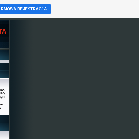
ARMOWA REJESTRACJA
TA
dnak
iały
nnych
raz
w