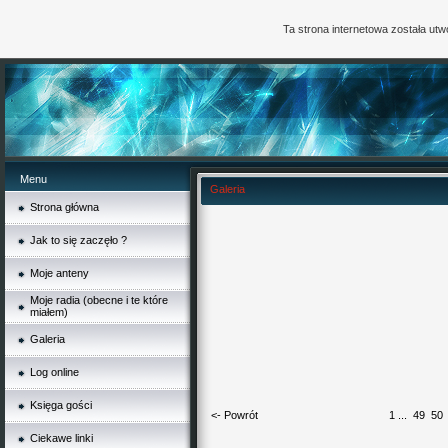
Ta strona internetowa została ut
Menu
Galeria
Strona główna
Jak to się zaczęło ?
Moje anteny
Moje radia (obecne i te które
miałem)
Galeria
Log online
Księga gości
<- Powrót
1
...
49
50
Ciekawe linki