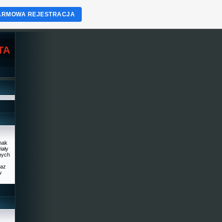
ARMOWA REJESTRACJA
TA
dnak
iały
nnych
raz
w