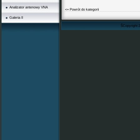
Analizator antenowy VNA
<= Powrót do kategorii
Galeria II
ŠCopyright 2