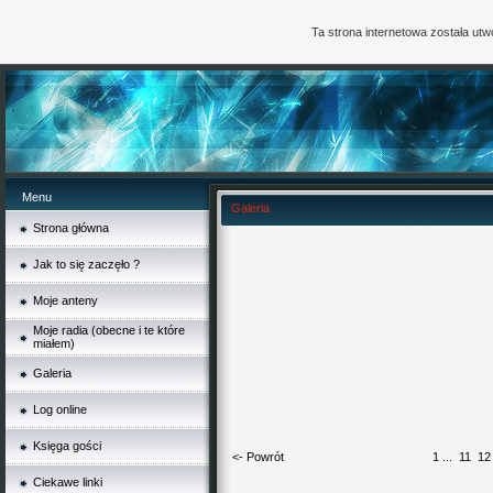
Ta strona internetowa została ut
Menu
Galeria
Strona główna
Jak to się zaczęło ?
Moje anteny
Moje radia (obecne i te które
miałem)
Galeria
Log online
Księga gości
<- Powrót
1
...
11
12
Ciekawe linki