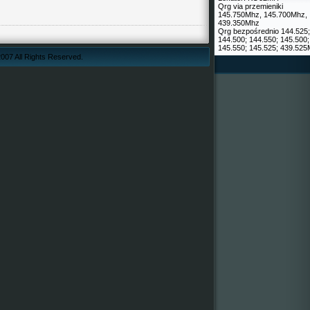
Qrg via przemieniki
145.750Mhz, 145.700Mhz,
439.350Mhz
Qrg bezpośrednio 144.525;
144.500; 144.550; 145.500;
145.550; 145.525; 439.52
007 All Rights Reserved.