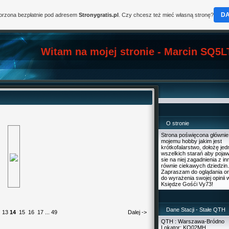
D
worzona bezpłatnie pod adresem
Stronygratis.pl
. Czy chcesz też mieć własną stronę?
Witam na mojej stronie - Marcin SQ5L
O stronie
Strona poświęcona głównie
mojemu hobby jakim jest
krótkofalarstwo, dołożę je
wszelkich starań aby pojaw
sie na niej zagadnienia z i
równie ciekawych dziedzin.
Zapraszam do oglądania o
do wyrażenia swojej opinii 
Księdze Gośći Vy73!
Dane Stacji - Stałe QTH
13
14
15
16
17
...
49
Dalej ->
QTH : Warszawa-Bródno
Lokator: KO02MH