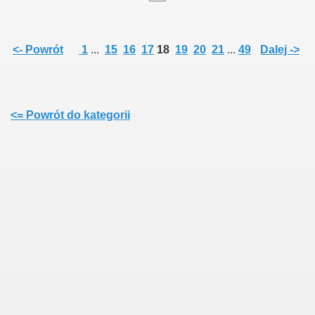
<- Powrót
1
...
15
16
17
18
19
20
21
...
49
Dalej ->
<= Powrót do kategorii