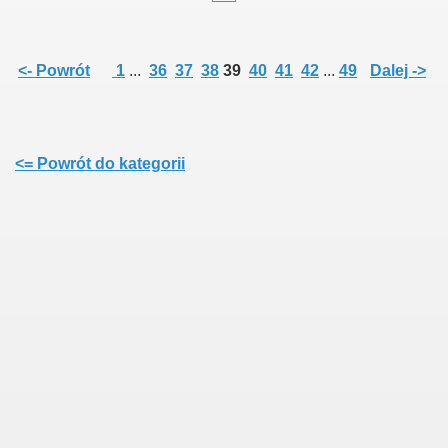
<- Powrót
1
...
36
37
38
39
40
41
42
...
49
Dalej ->
<= Powrót do kategorii