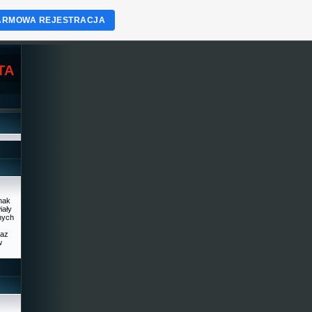
ARMOWA REJESTRACJA
TA
dnak
iały
nnych
raz
w