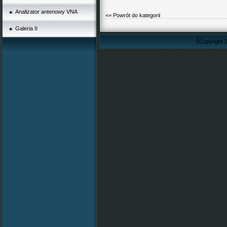
Analizator antenowy VNA
<= Powrót do kategorii
Galeria II
ŠCopyright 2