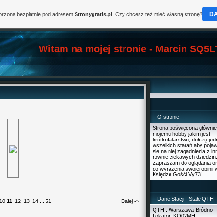
D
worzona bezpłatnie pod adresem
Stronygratis.pl
. Czy chcesz też mieć własną stronę?
Witam na mojej stronie - Marcin SQ5L
O stronie
Strona poświęcona głównie
mojemu hobby jakim jest
krótkofalarstwo, dołożę je
wszelkich starań aby pojaw
sie na niej zagadnienia z i
równie ciekawych dziedzin.
Zapraszam do oglądania o
do wyrażenia swojej opinii 
Księdze Gośći Vy73!
Dane Stacji - Stałe QTH
10
11
12
13
14
...
51
Dalej ->
QTH : Warszawa-Bródno
Lokator: KO02MH