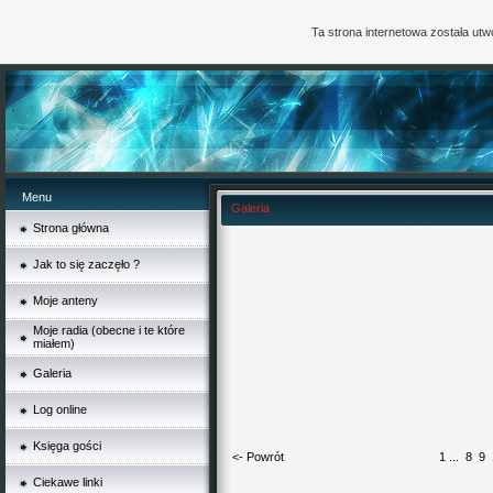
Ta strona internetowa została ut
Menu
Galeria
Strona główna
Jak to się zaczęło ?
Moje anteny
Moje radia (obecne i te które
miałem)
Galeria
Log online
Księga gości
<- Powrót
1
...
8
9
Ciekawe linki