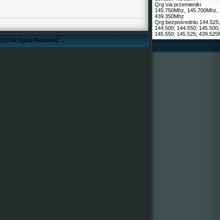
Qrg via przemieniki
145.750Mhz, 145.700Mhz,
439.350Mhz
Qrg bezpośrednio 144.525;
144.500; 144.550; 145.500;
145.550; 145.525; 439.52
007 All Rights Reserved.