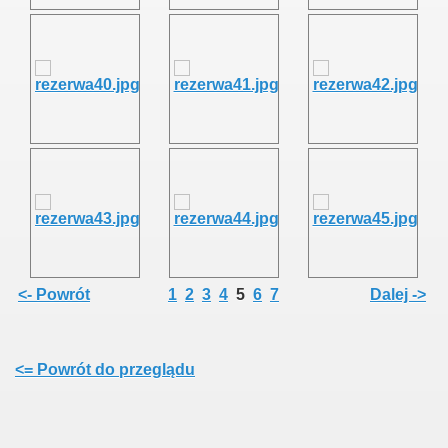
<- Powrót
1
2
3
4
5
6
7
Dalej ->
<= Powrót do przeglądu