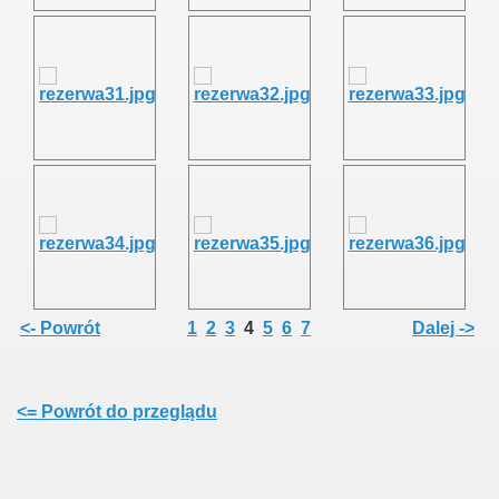
<- Powrót
1
2
3
4
5
6
7
Dalej ->
<= Powrót do przeglądu