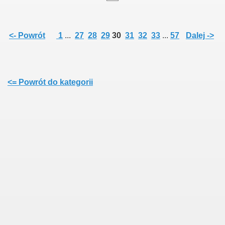
<- Powrót
1
...
27
28
29
30
31
32
33
...
57
Dalej ->
<= Powrót do kategorii