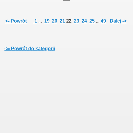
<- Powrót
1
...
19
20
21
22
23
24
25
...
49
Dalej ->
<= Powrót do kategorii