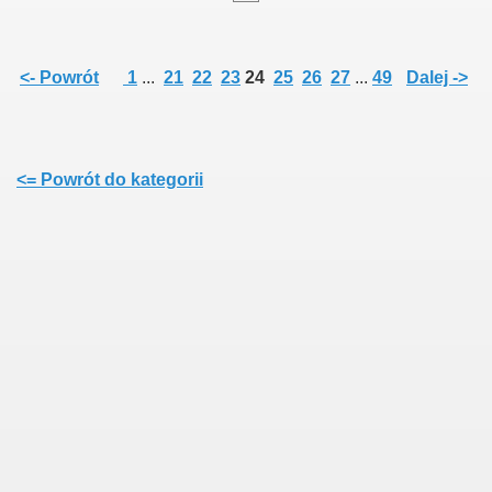
<- Powrót
1
...
21
22
23
24
25
26
27
...
49
Dalej ->
<= Powrót do kategorii